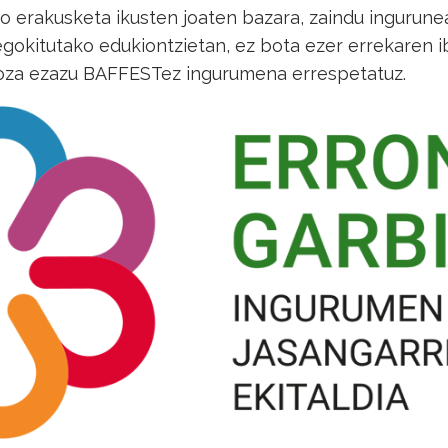
o erakusketa ikusten joaten bazara, zaindu ingurunea
gokitutako edukiontzietan, ez bota ezer errekaren ib
 Goza ezazu BAFFESTez ingurumena errespetatuz.