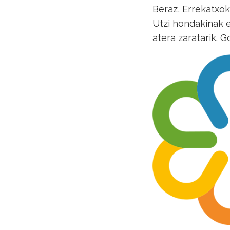
Beraz, Errekatxok
Utzi hondakinak e
atera zaratarik.