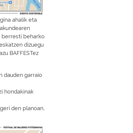
ina ahalik eta
erakundearen
an berresti beharko
n eskatzen dizuegu
ezazu BAFFESTez
en dauden garraio
zi hondakinak
ageri den planoan,