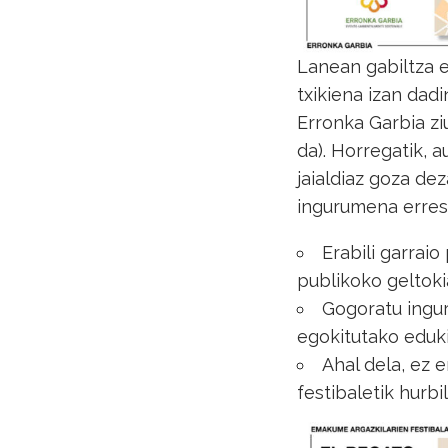
Lanean gabiltza 
txikiena izan dad
Erronka Garbia ziu
da). Horregatik, 
jaialdiaz goza d
ingurumena erres
Erabili garrai
publikoko geltok
Gogoratu ingur
egokitutako eduki
Ahal dela, ez 
festibaletik hurbi