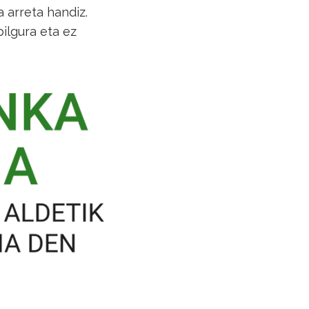
 arreta handiz.
ilgura eta ez