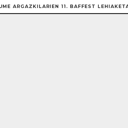
UME ARGAZKILARIEN 11. BAFFEST LEHIAKET