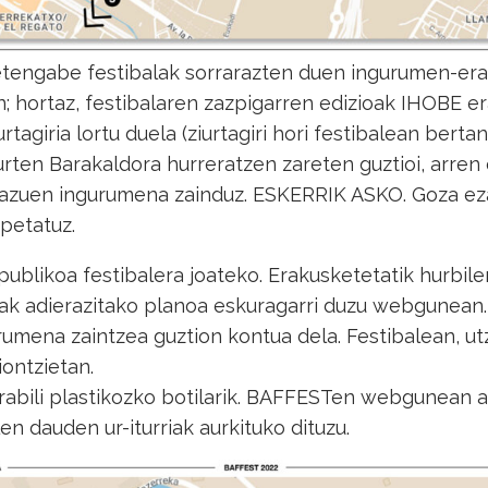
etengabe festibalak sorrarazten duen ingurumen-erag
in; hortaz, festibalaren zazpigarren edizioak IHOBE 
rtagiria lortu duela (ziurtagiri hori festibalean bert
aurten Barakaldora hurreratzen zareten guztioi, arre
ezazuen ingurumena zainduz. ESKERRIK ASKO. Goza 
petatuz.
o publikoa festibalera joateko. Erakusketetatik hurbil
iak adierazitako planoa eskuragarri duzu webgunean.
umena zaintzea guztion kontua dela. Festibalean, ut
ontzietan.
erabili plastikozko botilarik. BAFFESTen webgunean 
len dauden ur-iturriak aurkituko dituzu.