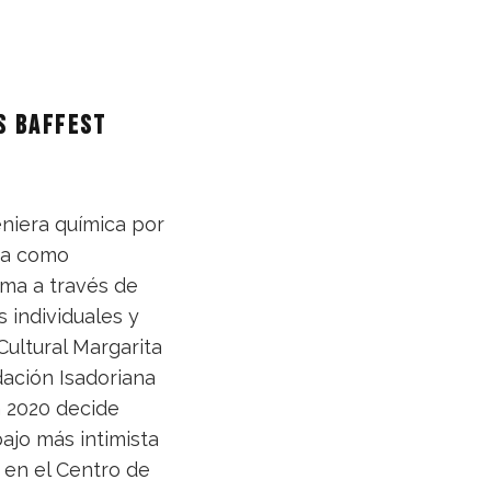
s BAFFEST
geniera química por
ria como
orma a través de
 individuales y
Cultural Margarita
dación Isadoriana
n 2020 decide
bajo más intimista
 en el Centro de