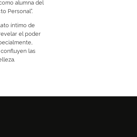
 como alumna del
to Personal”.
lato íntimo de
revelar el poder
specialmente,
 confluyen las
elleza.